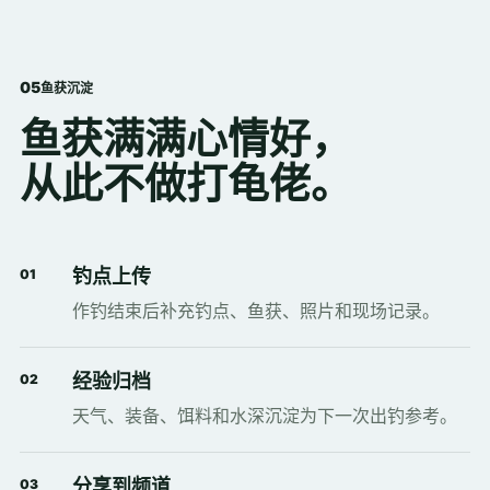
0
5
鱼获沉淀
鱼获满满心情好，
从此不做打龟佬。
钓点上传
01
作钓结束后补充钓点、鱼获、照片和现场记录。
经验归档
02
天气、装备、饵料和水深沉淀为下一次出钓参考。
分享到频道
03