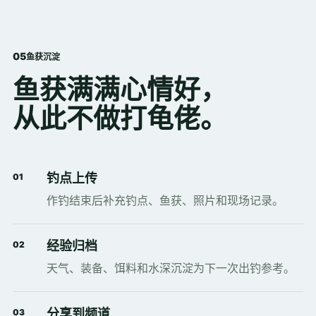
0
5
鱼获沉淀
鱼获满满心情好，
从此不做打龟佬。
钓点上传
01
作钓结束后补充钓点、鱼获、照片和现场记录。
经验归档
02
天气、装备、饵料和水深沉淀为下一次出钓参考。
分享到频道
03